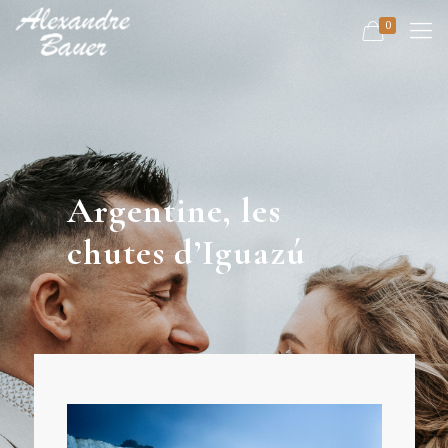
0
Argentine, les
chutes d’Iguazú