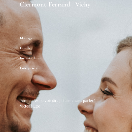
Clermont-Ferrand - Vichy
Mariage
Famille
Instants de vie
Entreprises
"Aimer, c'est savoir dire je t'aime sans parler"
Victor Hugo