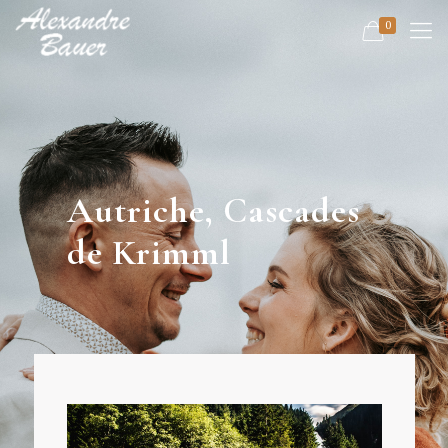
0
Autriche, Cascades
de Krimml