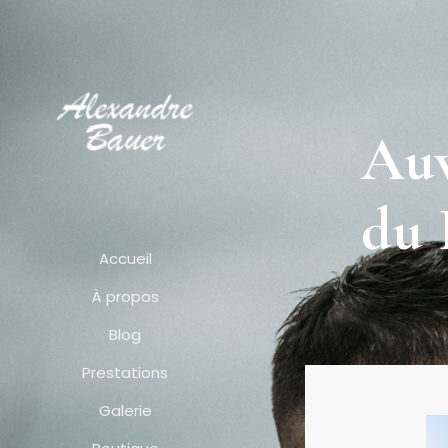
Auv
du
Accueil
À propos
Blog
Prestations
Galerie