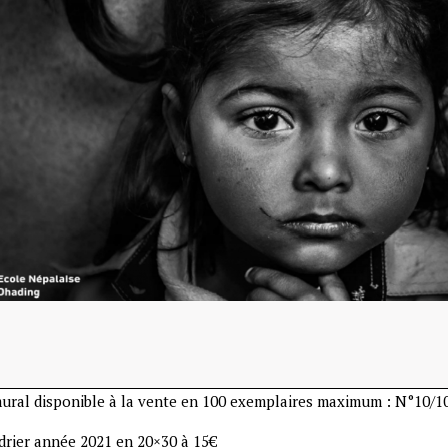
mural disponible à la vente en 100 exemplaires maximum : N°10/1
drier année 2021 en 20×30 à 15€