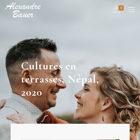
0
Cultures en
terrasses, Népal,
2020