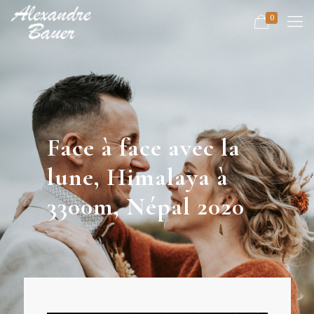
0
Face à face avec la
lune, Himalaya à
3300m, Népal 2020