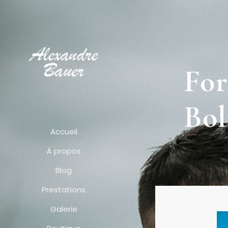
For
Bol
Accueil
À propos
Blog
Prestations
Galerie