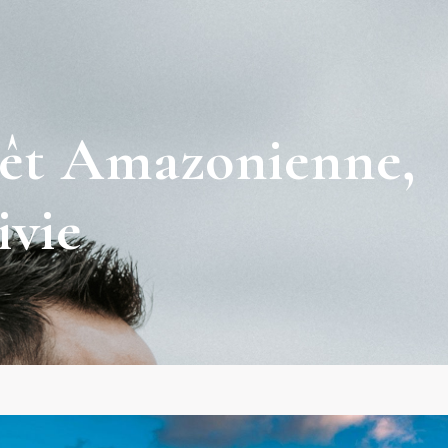
êt Amazonienne,
ivie