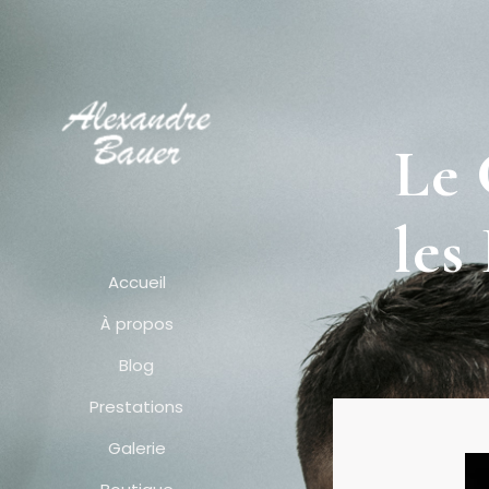
Le 
les
Accueil
À propos
Blog
Prestations
Galerie