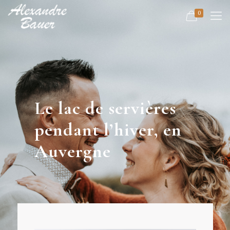
0
Le lac de servières
pendant l’hiver, en
Auvergne