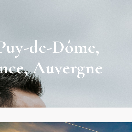
Puy-de-Dôme,
nce, Auvergne