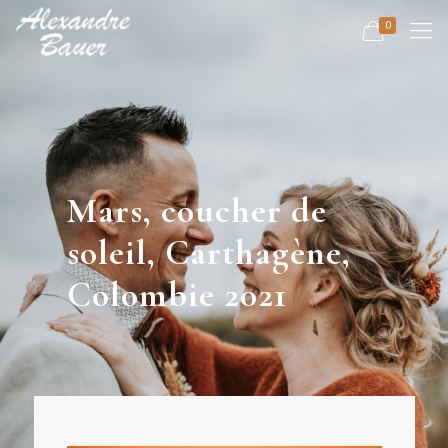
0
Mars, coucher de
soleil, Carthagène,
Colombie 2021