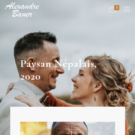
0
Paysan Népalais,
2020