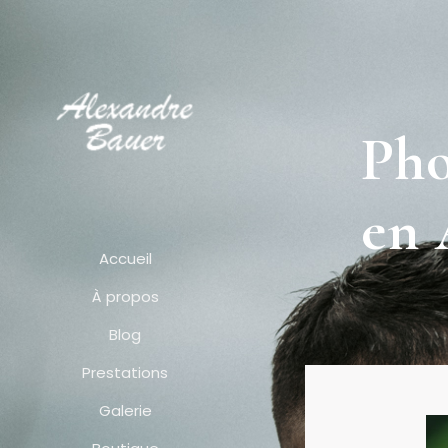
Pho
en 
Accueil
À propos
Blog
Prestations
Galerie