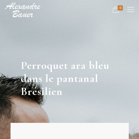
0
Perroquet ara bleu
dans le pantanal
Brésilien