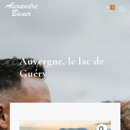
0
Auvergne, le lac de
Guéry