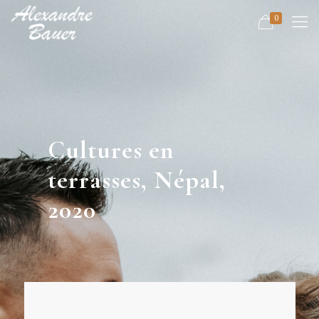
0
Cultures en
terrasses, Népal,
2020