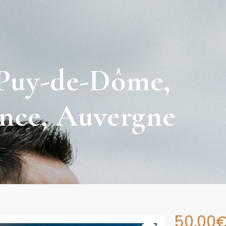
Puy-de-Dôme,
nce, Auvergne
50,00