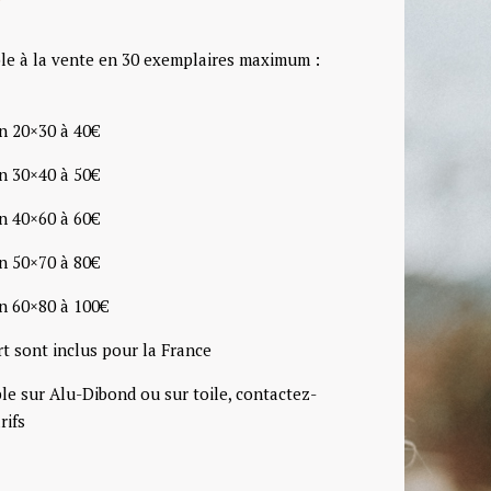
le à la vente en 30 exemplaires maximum :
n 20×30 à 40€
n 30×40 à 50€
n 40×60 à 60€
n 50×70 à 80€
n 60×80 à 100€
rt sont inclus pour la France
ble sur Alu-Dibond ou sur toile, contactez-
rifs