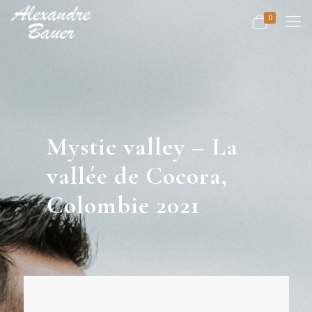
0
Mystic valley – La
vallée de Cocora,
Colombie 2021