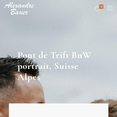
0
Pont de Trift BnW
portrait, Suisse
Alpes