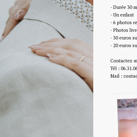
- Durée 30 m
- Un enfant
- 6 photos 
- Photos liv
- 30 euros s
- 20 euros s
Contactez-mo
Tél : 06.31.0
Mail : cont