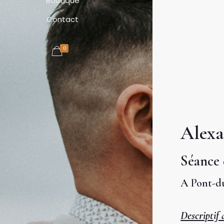
Boutique
Contact
0
Alexa
Séance
A Pont-d
Descriptif 