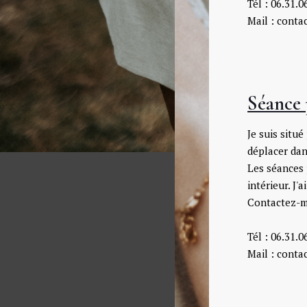
Tél : 06.31.0
Mail : cont
Séance 
Je suis situ
déplacer dan
Les séances
intérieur. J'
Contactez-mo
Tél : 06.31.0
Mail : cont