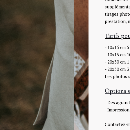
supplémentai
tirages pho
prestation, 
Tarifs po
- 10x15 cm 5
- 10x15 cm 1
- 20x30 cm 1
- 20x30 cm 3
Les photos s
Options s
- Des agran
- Impressio
Contactez-mo