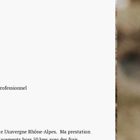
professionnel
oute l'Auvergne Rhône-Alpes. Ma prestation
éplacements hors 50 kms avec des frais