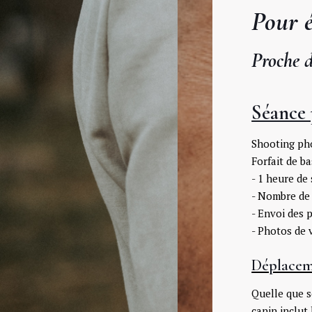
Pour é
Proche 
Séance 
Shooting pho
Forfait de b
- 1 heure de
- Nombre de 
- Envoi des 
- Photos de 
Déplacem
Quelle que s
canin inclut