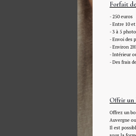
Forfait de
- 250 euros
- Entre 10 e
- 3 à 5 phot
- Envoi des 
- Environ 2H
- Intérieur o
- Des frais 
Offrir un
Offrez un bo
Auvergne ou 
Il est possib
sous la form