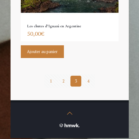
Les chutes d’Iguazú en Argentine
50,00
€
Ajouter au panier
1
2
3
4