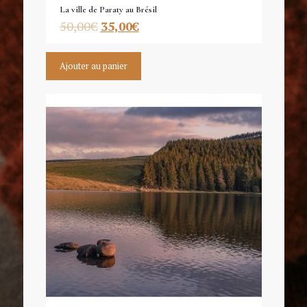
La ville de Paraty au Brésil
50,00
€
35,00
€
Ajouter au panier