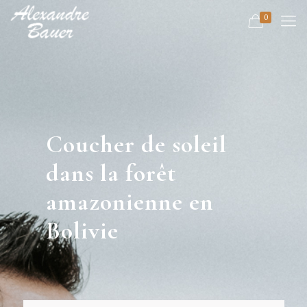
0
Coucher de soleil
dans la forêt
amazonienne en
Bolivie