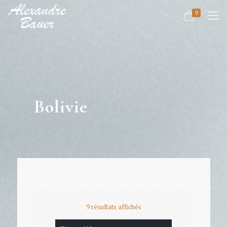
0
Bolivie
9 résultats affichés