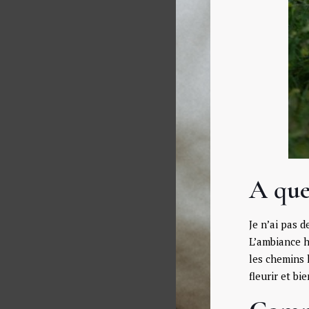
A que
Je n’ai pas 
L’ambiance h
les chemins 
fleurir et bi