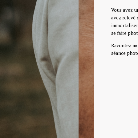
Vous avez un
avez relevé 
immortaliser
se faire pho
Racontez moi
séance phot