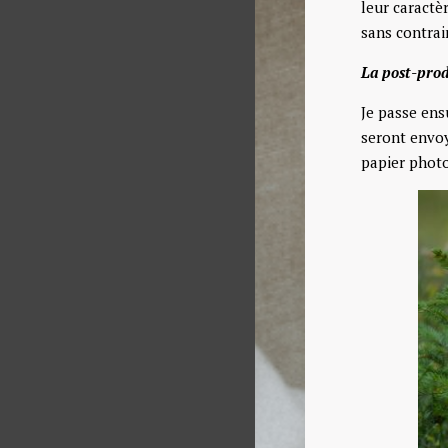
leur caractè
sans contrain
La post-prod
Je passe ens
seront envoy
papier photo