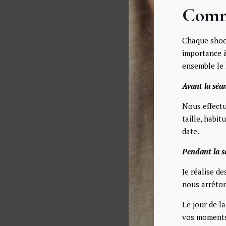
Comme
Chaque shoot
importance à
ensemble le 
Avant la séan
Nous effectu
taille, habi
date.
Pendant la s
Je réalise d
nous arrêton
Le jour de l
vos moments 