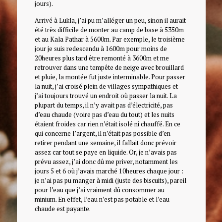
jours).
Arrivé à Lukla, j’ai pu m’alléger un peu, sinon il aurait
été très difficile de monter au camp de base à 5350m
et au Kala Pathar à 5600m. Par exemple, le troisième
jour je suis redescendu à 1600m pour moins de
20heures plus tard être remonté à 3600m et me
retrouver dans une tempête de neige avec brouillard
et pluie, la montée fut juste interminable. Pour passer
la nuit, j’ai croisé plein de villages sympathiques et
j’ai toujours trouvé un endroit où passer la nuit. La
plupart du temps, il n’y avait pas d’électricité, pas
d’eau chaude (voire pas d’eau du tout) et les nuits
étaient froides car rien n’était isolé ni chauffé. En ce
qui concerne l’argent, il n’était pas possible d’en
retirer pendant une semaine, il fallait donc prévoir
assez car tout se paye en liquide. Or, je n’avais pas
prévu assez, j’ai donc dû me priver, notamment les
jours 5 et 6 où j’avais marché 10heures chaque jour :
je n’ai pas pu manger à midi (juste des biscuits), pareil
pour l’eau que j’ai vraiment dû consommer au
minium. En effet, l’eau n’est pas potable et l’eau
chaude est payante.