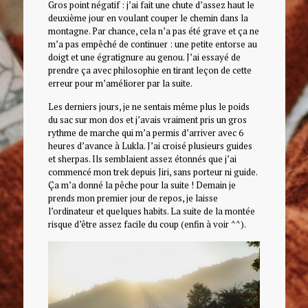
Gros point négatif : j’ai fait une chute d’assez haut le
deuxième jour en voulant couper le chemin dans la
montagne. Par chance, cela n’a pas été grave et ça ne
m’a pas empêché de continuer : une petite entorse au
doigt et une égratignure au genou. J’ai essayé de
prendre ça avec philosophie en tirant leçon de cette
erreur pour m’améliorer par la suite.
Les derniers jours, je ne sentais même plus le poids
du sac sur mon dos et j’avais vraiment pris un gros
rythme de marche qui m’a permis d’arriver avec 6
heures d’avance à Lukla. J’ai croisé plusieurs guides
et sherpas. Ils semblaient assez étonnés que j’ai
commencé mon trek depuis Jiri, sans porteur ni guide.
Ça m’a donné la pêche pour la suite ! Demain je
prends mon premier jour de repos, je laisse
l’ordinateur et quelques habits. La suite de la montée
risque d’être assez facile du coup (enfin à voir ^^).