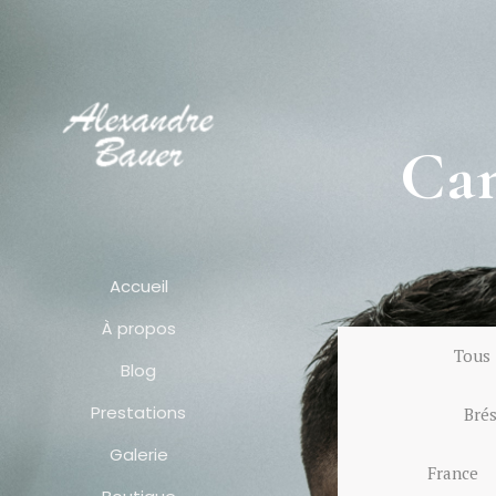
Ca
Accueil
À propos
Tous
Blog
Prestations
Brés
Galerie
France