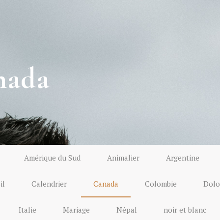
nada
Amérique du Sud
Animalier
Argentine
il
Calendrier
Canada
Colombie
Dolo
Italie
Mariage
Népal
noir et blanc