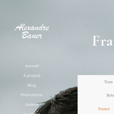
Fra
Accueil
À propos
Tous
Blog
Prestations
Brés
Galerie
France