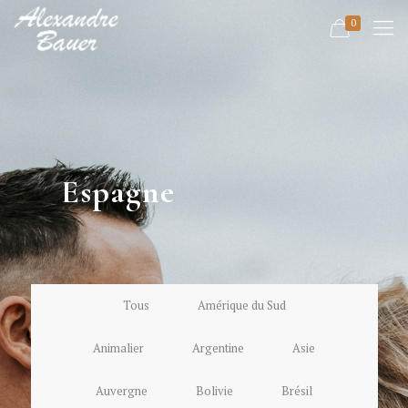
0
Espagne
Tous
Amérique du Sud
Animalier
Argentine
Asie
Auvergne
Bolivie
Brésil