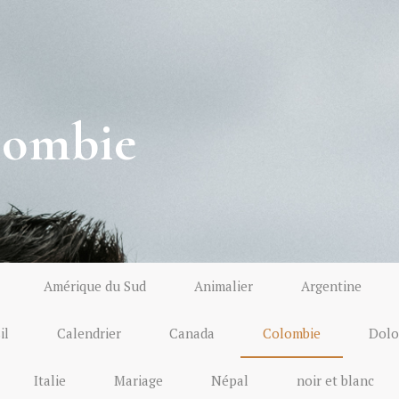
lombie
Amérique du Sud
Animalier
Argentine
il
Calendrier
Canada
Colombie
Dolo
Italie
Mariage
Népal
noir et blanc