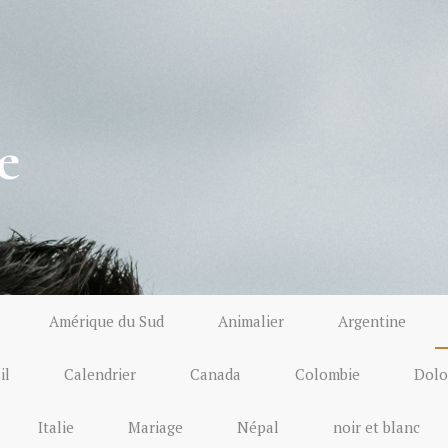
e
Amérique du Sud
Animalier
Argentine
il
Calendrier
Canada
Colombie
Dolo
Italie
Mariage
Népal
noir et blanc