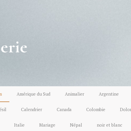
erie
s
Amérique du Sud
Animalier
Argentine
ésil
Calendrier
Canada
Colombie
Dolo
Italie
Mariage
Népal
noir et blanc